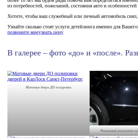
более 10 лет мы будем рады помочь вам определиться именно
из потребностей, пожеланий, состояния авто и особенностей
Хотите, чтобы ваш служебный или личный автомобиль сиял, 
Узнайте сколько стоят услуги детейлинга именно для Вашег
позвоните мне
узнать цену
В галерее – фото «до» и «после». Раз
Матовые двери ДО полировки
Финальный результат по