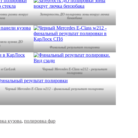
овки рамки вокруг
Затертость ДО полировки зоны вокруг лючка
екла
бензобака
нели кузова ДО
и
Финальный результат полировки
 в CarLosk
Черный Mercedes E-Class w212 - результат
полировки
Черный Mercedes E-Class w212 - финальный результат полировки
вка кузова
,
полировка фар