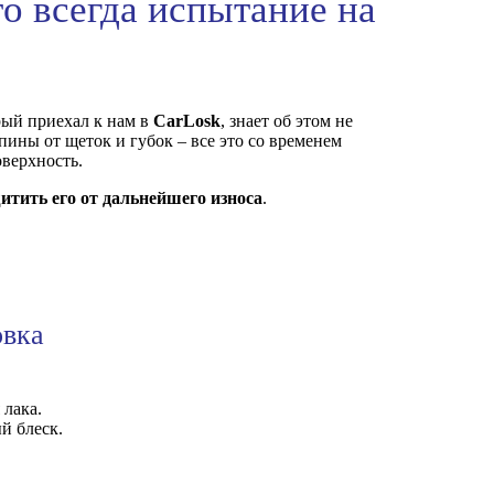
о всегда испытание на
рый приехал к нам в
CarLosk
, знает об этом не
ины от щеток и губок – все это со временем
оверхность.
итить его от дальнейшего износа
.
ровка
я лака.
ый блеск.