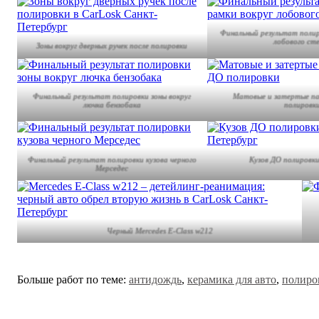
Финальный результат полир
лобового ст
Зоны вокруг дверных ручек после полировки
Финальный результат полировки зоны вокруг
Матовые и затертые па
лючка бензобака
полировк
Финальный результат полировки кузова черного
Кузов ДО полировки
Мерседес
Черный Mercedes E-Class w212
Больше работ по теме:
антидождь
,
керамика для авто
,
полиро