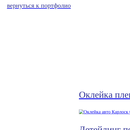
вернуться к портфолио
Оклейка пле
Детейлинг п