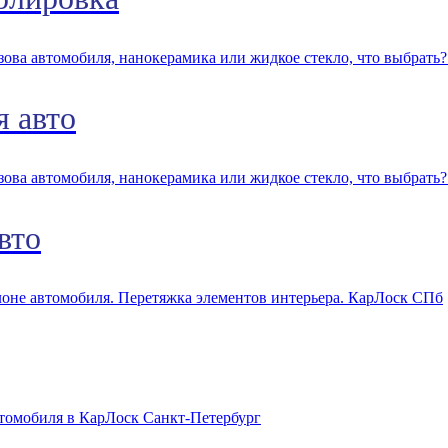
я авто
вто