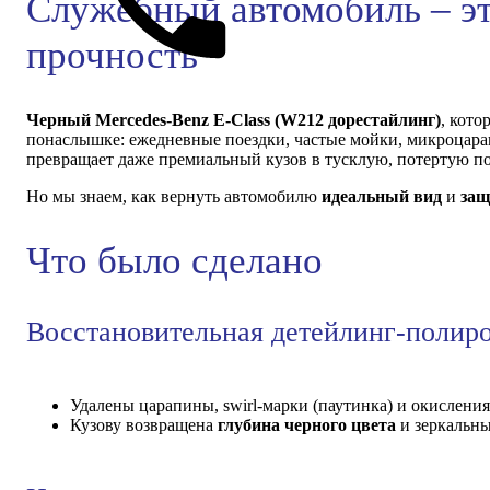
Служебный автомобиль – эт
прочность
Черный Mercedes-Benz E-Class (W212 дорестайлинг)
, кото
понаслышке: ежедневные поездки, частые мойки, микроцарап
превращает даже премиальный кузов в тусклую, потертую п
Но мы знаем, как вернуть автомобилю
идеальный вид
и
защ
Что было сделано
Восстановительная детейлинг-поли
Удалены царапины, swirl-марки (паутинка) и окислени
Кузову возвращена
глубина черного цвета
и зеркальн